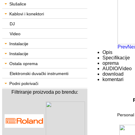
Slušalice
Kablovi i konektori
DJ
Video
Instalacije
Prev
Nex
Opis
Instalacije
Specifikacije
oprema
Ostala oprema
AUDIO/Video
Elektronski duvački instrumenti
download
komentari
Podni pokrivači
Filtriranje proizvoda po brendu:
Personal 