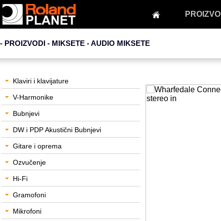
PROIZVO
- PROIZVODI - MIKSETE -
AUDIO MIKSETE
Klaviri i klavijature
V-Harmonike
Bubnjevi
DW i PDP Akustični Bubnjevi
Gitare i oprema
Ozvučenje
Hi-Fi
Gramofoni
Mikrofoni