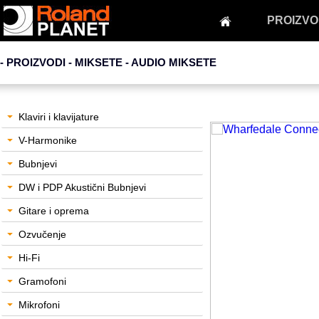
PROIZVO
- PROIZVODI - MIKSETE -
AUDIO MIKSETE
Klaviri i klavijature
V-Harmonike
Bubnjevi
DW i PDP Akustični Bubnjevi
Gitare i oprema
Ozvučenje
Hi-Fi
Gramofoni
Mikrofoni