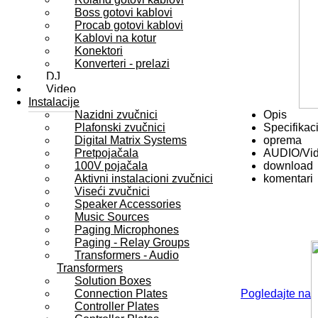
Boss gotovi kablovi
Procab gotovi kablovi
Kablovi na kotur
Konektori
Konverteri - prelazi
DJ
Video
Instalacije
Nazidni zvučnici
Opis
Plafonski zvučnici
Specifikaci
Digital Matrix Systems
oprema
Pretpojačala
AUDIO/Vi
100V pojačala
download
Aktivni instalacioni zvučnici
komentari
Viseći zvučnici
Speaker Accessories
Music Sources
Paging Microphones
Paging - Relay Groups
Transformers - Audio
Transformers
Solution Boxes
Connection Plates
Pogledajte na
Controller Plates