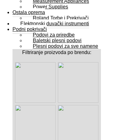
Measurement Appliances
Power Supplies
Ostala oprema
Roland Torbe i Prekrivači
Elektronski duvački instrumenti
Podni pokrivači
Podovi za priredbe
Baletski plesni podovi
Plesni podovi za sve namene
Filtriranje proizvoda po brendu: