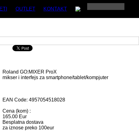
ETI
OUTLET
KONTAKT
Roland
GO:MIXER ProX
mikser i interfejs za smartphone/tablet/kompjuter
EAN Code: 4957054518028
Cena (kom) :
165.00 Eur
Besplatna dostava
za iznose preko 100eur