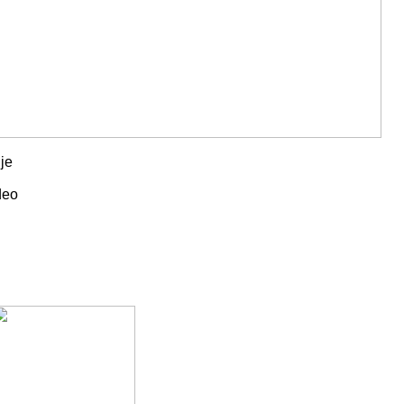
je
deo