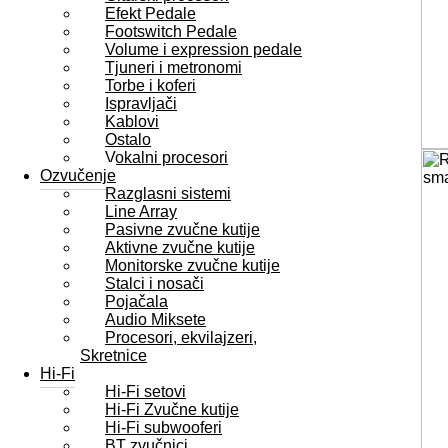
Efekt Pedale
Footswitch Pedale
Volume i expression pedale
Tjuneri i metronomi
Torbe i koferi
Ispravljači
Kablovi
Ostalo
Vokalni procesori
Ozvučenje
Razglasni sistemi
Line Array
Pasivne zvučne kutije
Aktivne zvučne kutije
Monitorske zvučne kutije
Stalci i nosači
Pojačala
Audio Miksete
Procesori, ekvilajzeri,
Skretnice
Hi-Fi
Hi-Fi setovi
Hi-Fi Zvučne kutije
Hi-Fi subwooferi
BT zvučnici