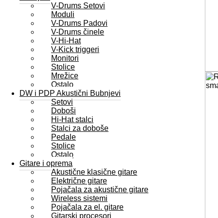
V-Drums Setovi
Moduli
V-Drums Padovi
V-Drums činele
V-Hi-Hat
V-Kick triggeri
Monitori
Stolice
Mrežice
Ostalo
DW i PDP Akustični Bubnjevi
Setovi
Doboši
Hi-Hat stalci
Stalci za doboše
Pedale
Stolice
Ostalo
Gitare i oprema
Akustične klasične gitare
Električne gitare
Pojačala za akustične gitare
Wireless sistemi
Pojačala za el. gitare
Gitarski procesori