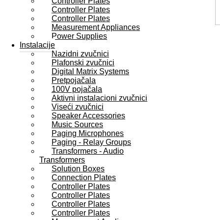
Controller Plates
Controller Plates
Controller Plates
Measurement Appliances
Power Supplies
Instalacije
Nazidni zvučnici
Plafonski zvučnici
Digital Matrix Systems
Pretpojačala
100V pojačala
Aktivni instalacioni zvučnici
Viseći zvučnici
Speaker Accessories
Music Sources
Paging Microphones
Paging - Relay Groups
Transformers - Audio
Transformers
Solution Boxes
Connection Plates
Controller Plates
Controller Plates
Controller Plates
Controller Plates