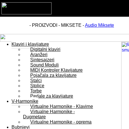
- PROIZVODI - MIKSETE -
Audio Miksete
Klaviri i klavijature
Digitalni klaviri
Aranžeri
Sintesajzeri
Sound Moduli
MIDI Kontroler Klavijature
Pojačala za klavijature
Stalci
Stolice
Torbe
Pedale za klavijature
V-Harmonike
Virtualne Harmonike - Klavirne
Virtualne Harmonike -
Dugmetare
Virtualne Harmonike - oprema
Bubnjevi