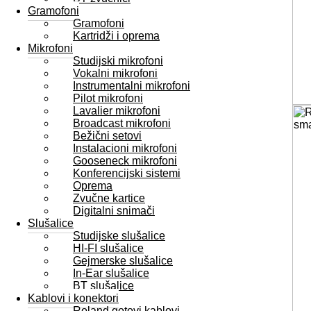
Gramofoni
Gramofoni
Kartridži i oprema
Mikrofoni
Studijski mikrofoni
Vokalni mikrofoni
Instrumentalni mikrofoni
Pilot mikrofoni
Lavalier mikrofoni
Broadcast mikrofoni
Bežični setovi
Instalacioni mikrofoni
Gooseneck mikrofoni
Konferencijski sistemi
Oprema
Zvučne kartice
Digitalni snimači
Slušalice
Studijske slušalice
HI-FI slušalice
Gejmerske slušalice
In-Ear slušalice
BT slušalice
Kablovi i konektori
Roland gotovi kablovi