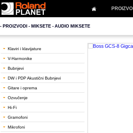
PROIZVO
- PROIZVODI - MIKSETE -
AUDIO MIKSETE
Klaviri i klavijature
V-Harmonike
Bubnjevi
DW i PDP Akustični Bubnjevi
Gitare i oprema
Ozvučenje
Hi-Fi
Gramofoni
Mikrofoni