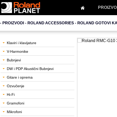
PROIZVO
- PROIZVODI - ROLAND ACCESSORIES -
ROLAND GOTOVI K
Klaviri i klavijature
V-Harmonike
Bubnjevi
DW i PDP Akustični Bubnjevi
Gitare i oprema
Ozvučenje
Hi-Fi
Gramofoni
Mikrofoni