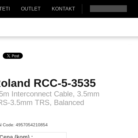
TETI
OUTLET
KONTAKT
oland
RCC-5-3535
5m Interconnect Cable, 3.5mm
RS-3.5mm TRS, Balanced
 Code: 4957054210854
Cena (kom) :