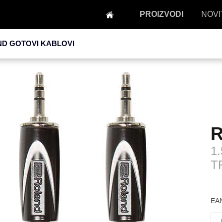
PROIZVODI
NOVI
D GOTOVI KABLOVI
R
1.
T
EAN