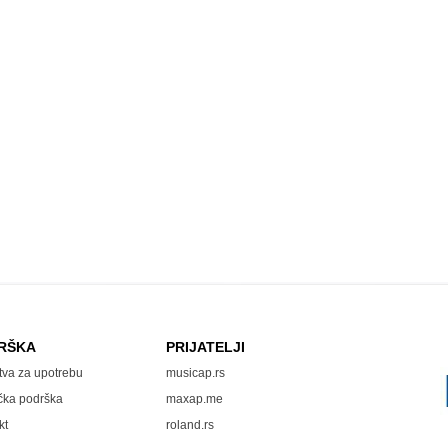
RŠKA
PRIJATELJI
tva za upotrebu
musicap.rs
čka podrška
maxap.me
kt
roland.rs